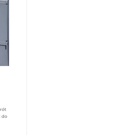
t
rót
z do