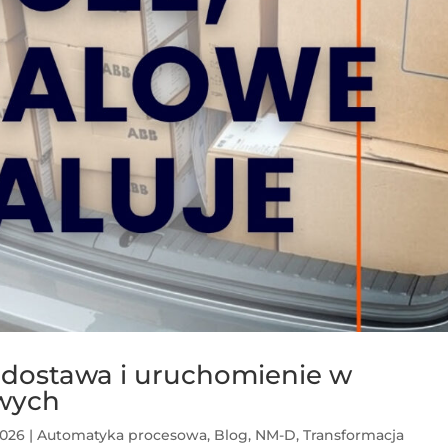
 dostawa i uruchomienie w
owych
2026
|
Automatyka procesowa
,
Blog
,
NM-D
,
Transformacja