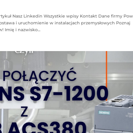
rtykuł Nasz Linkedin Wszystkie wpisy Kontakt Dane firmy Pow
 dostawa i uruchomienie w instalacjach przemysłowych Poznaj
 Imię i nazwisko...