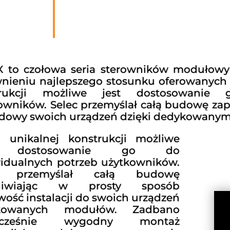
 to czołowa seria sterowników modułow
nieniu najlepszego stosunku
oferowanych
trukcji możliwe jest dostosowanie
owników.
Selec przemyślał całą budowę za
dowy swoich urządzeń dzięki dedykowany
i unikalnej konstrukcji możliwe
t dostosowanie go do
idualnych potrzeb użytkowników.
c przemyślał całą budowę
liwiając
w prosty sposób
wość instalacji do swoich urządzeń
kowanych modułów. Zadbano
nocześnie wygodny
montaż