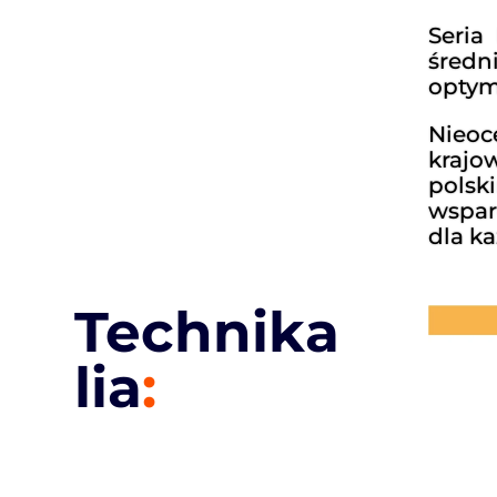
Seria
średn
optym
Nieoc
krajo
polsk
wspar
dla ka
Technika
lia
: