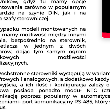
owników, gdyż tu mamy opcje
ntowania zarówno w popularnym
ardzie na szynie DIN, jak i na
e szafy sterowniczej.
zypadku modeli montowanych na
, mamy możliwość między innymi
ia, bezpośrednio na sterownik,
ietlacza w jednym z dwóch
iarów, dając tym samym ogrom
atkowych możliwości
lizacyjnych.
zechstronne sterowniki występują w warianta
yfrowych i analogowych, a dodatkowo każdy 
wyjścia, a ich ilość i konfiguracja zale
owa posiada ponadto moduł NTC (czuj
ikację poprzez popularny w automatyce
zeniami- port komunikacyjny RS-485, który
us.