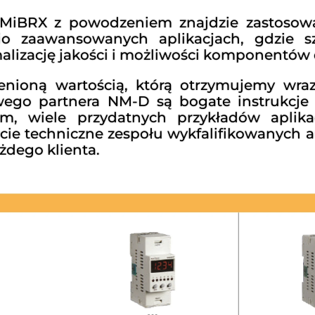
 MiBRX z powodzeniem znajdzie zastosowa
io zaawansowanych aplikacjach, gdzie sz
alizację jakości i możliwości komponentów 
enioną wartością, którą otrzymujemy wr
wego partnera NM-D są bogate instrukcje 
im, wiele przydatnych przykładów apli
cie techniczne zespołu wykfalifikowanych
żdego klienta.