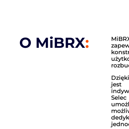
O MiBRX
:
MiBRX
zapew
kons
użytk
rozbu
Dzięk
jes
indyw
Sele
umoż
możli
dedy
jed