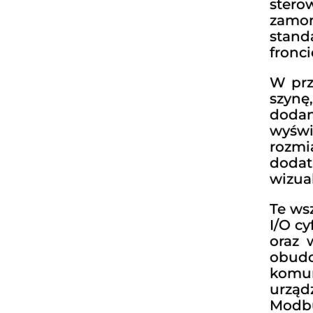
ster
zamo
stand
fronci
W pr
szynę
dodan
wyśw
rozm
dod
wizua
Te ws
I/O c
oraz 
obud
komun
urząd
Modb