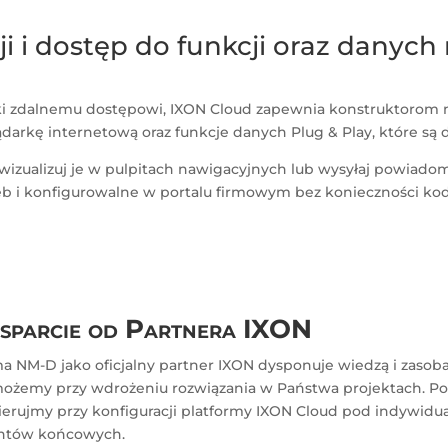
ji i dostęp do funkcji oraz danyc
ięki zdalnemu dostępowi, IXON Cloud zapewnia konstruktoro
arkę internetową oraz funkcje danych Plug & Play, które są
izualizuj je w pulpitach nawigacyjnych lub wysyłaj powiadom
Web i konfigurowalne w portalu firmowym bez konieczności ko
parcie od Partnera IXON
ma NM-D jako oficjalny partner IXON dysponuje wiedzą i zasob
ożemy przy wdrożeniu rozwiązania w Państwa projektach. P
ierujmy przy konfiguracji platformy IXON Cloud pod indywidu
entów końcowych.