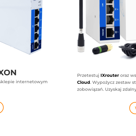
 IXON
Przetestuj
IXrouter
oraz ws
 sklepie internetowym
Cloud
. Wypożycz zestaw s
zobowiązań. Uzyskaj zdaln