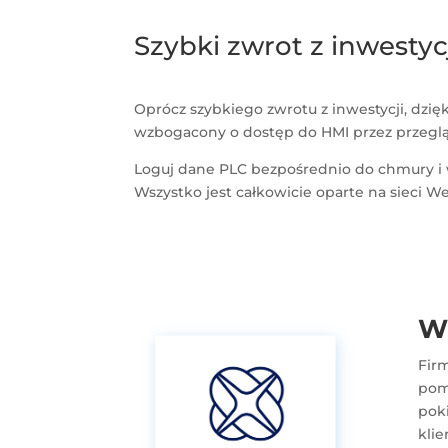
Szybki zwrot z inwestyc
Oprócz szybkiego zwrotu z inwestycji, dz
wzbogacony o dostęp do HMI przez przegląd
Loguj dane PLC bezpośrednio do chmury i w
Wszystko jest całkowicie oparte na sieci 
Ws
Fir
pom
pok
kli