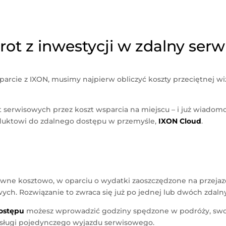
rot z inwestycji w zdalny serw
sparcie z IXON, musimy najpierw obliczyć koszty przeciętnej w
 serwisowych przez koszt wsparcia na miejscu – i już wiadomo
duktowi do zdalnego dostępu w przemyśle,
IXON Cloud
.
ektywne kosztowo, w oparciu o wydatki zaoszczędzone na przej
ych. Rozwiązanie to zwraca się już po jednej lub dwóch zdal
dostępu
możesz wprowadzić godziny spędzone w podróży, swoj
obsługi pojedynczego wyjazdu serwisowego.