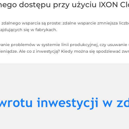
lnego dostępu przy użyciu IXON C
dalnego wsparcia są proste: zdalne wsparcie zmniejsza lic
jdujących się w fabrykach.
ywanie problemów w systemie linii produkcyjnej, czy usuwanie
niądze. Ale co z inwestycją? Kiedy można się spodziewać zwrot