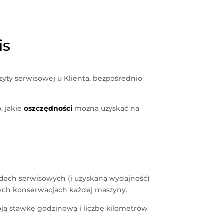
is
izyty serwisowej u Klienta, bezpośrednio
, jakie
oszczędności
można uzyskać na
azdach serwisowych (i uzyskaną wydajność)
nych konserwacjach każdej maszyny.
ą stawkę godzinową i liczbę kilometrów