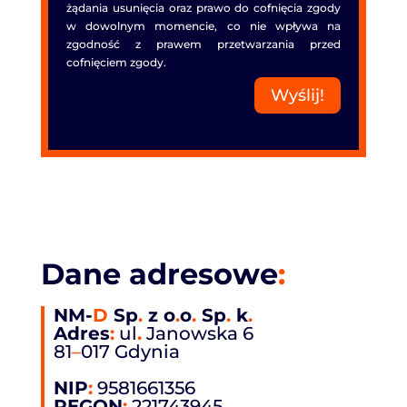
żądania usunięcia oraz prawo do cofnięcia zgody
w dowolnym momencie, co nie wpływa na
zgodność z prawem przetwarzania przed
cofnięciem zgody.
Wyślij!
Dane adresowe
:
NM-
D
Sp
.
z o
.
o
.
Sp
.
k
.
Adres
:
ul
.
Janowska 6
81
–
017 Gdynia
NIP
:
9581661356
REGON
:
221743945