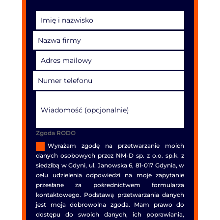
Zgoda RODO
Wyrażam zgodę na przetwarzanie moich
danych osobowych przez NM-D sp. z o.o. sp.k. z
siedzibą w Gdyni, ul. Janowska 6, 81-017 Gdynia, w
celu udzielenia odpowiedzi na moje zapytanie
przesłane za pośrednictwem formularza
kontaktowego. Podstawą przetwarzania danych
jest moja dobrowolna zgoda. Mam prawo do
dostępu do swoich danych, ich poprawiania,