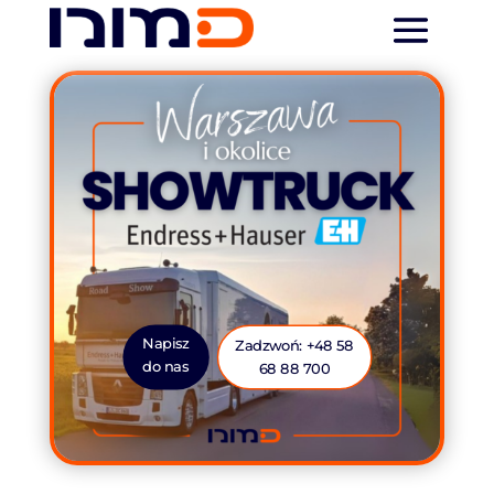
Napisz
Zadzwoń: +48 58
do nas
68 88 700