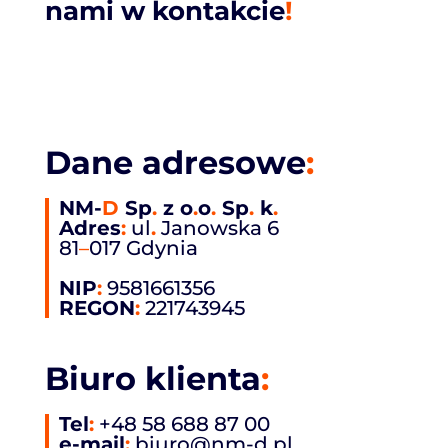
nami w kontakcie
!
Dane adresowe
:
NM-
D
Sp
.
z o
.
o
.
Sp
.
k
.
Adres
:
ul
.
Janowska 6
81
–
017 Gdynia
NIP
:
9581661356
REGON
:
221743945
Biuro klienta
:
Tel
:
+48 58 688 87 00
e-mail
:
biuro@nm-d.pl