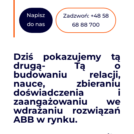
Napisz
Zadzwoń: +48 58
do nas
68 88 700
Dziś pokazujemy tą
drugą- Tą o
budowaniu relacji,
nauce, zbieraniu
doświadczenia i
zaangażowaniu we
wdrażaniu rozwiązań
ABB w rynku.