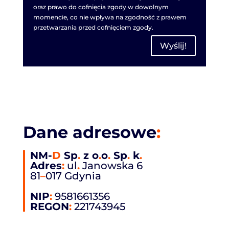
oraz prawo do cofnięcia zgody w dowolnym
momencie, co nie wpływa na zgodność z prawem
przetwarzania przed cofnięciem zgody.
Wyślij!
Dane adresowe
:
NM-
D
Sp
.
z o
.
o
.
Sp
.
k
.
Adres
:
ul
.
Janowska 6
81
–
017 Gdynia
NIP
:
9581661356
REGON
:
221743945