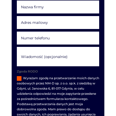
Zgoda RODO
Wyrażam zgodę na przetwarzanie moich danych
osobowych przez NM-D sp. z o.o. sp.k. z siedzibą w
Gdyni, ul. Janowska 6, 81-017 Gdynia, w celu
udzielenia odpowiedzi na moje zapytanie przesłane
za pośrednictwem formularza kontaktowego.
Podstawą przetwarzania danych jest moja
dobrowolna zgoda. Mam prawo do dostępu do
swoich danych, ich poprawiania, żądania usunięcia