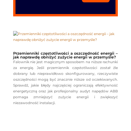
Przemienniki częstotliwości a oszczędność energii –
jak naprawdę obniżyć zużycie energii w przemyśle?
Falownik nie jest magicznym sposobem na niższe rachunki
za energię. Jeśli przemiennik częstotliwości został źle
dobrany lub nieprawidłowo skonfigurowany, rzeczywiste
oszczędności mogą być znacznie niższe od oczekiwanych.
Sprawdź, jakie błędy najczęściej ograniczają efektywność
energetyczną oraz jak profesjonalny audyt napędów ABB
pomaga zmniejszyć zużycie energii i zwiększyć
niezawodność instalacji.