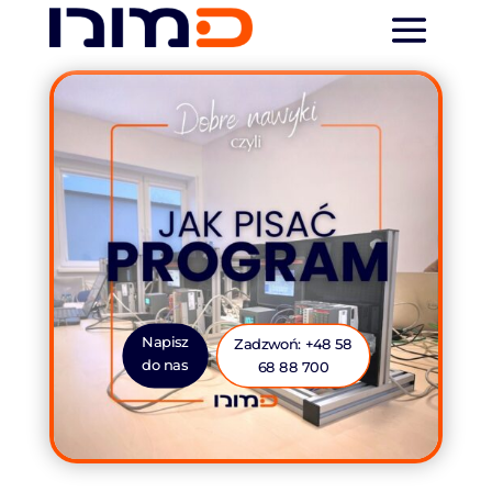
Napisz
Zadzwoń: +48 58
do nas
68 88 700