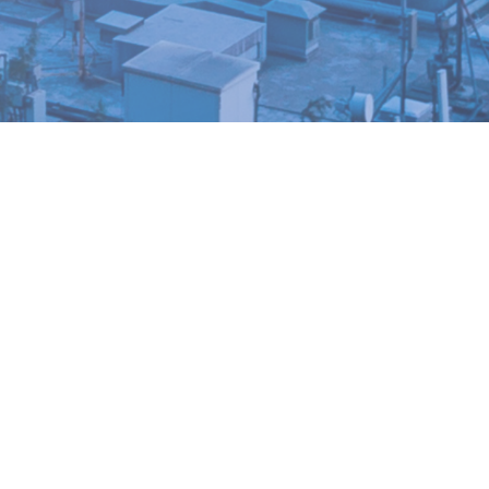
D
a
N
A
81
N