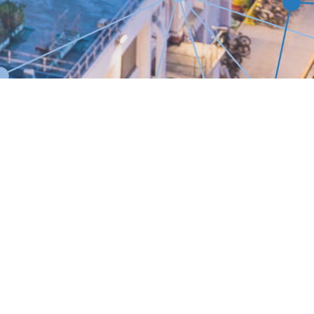
a
:
Rachunki
00
bankowe
:
-
Bank PKO BP 2-gi o
.
w Gdyni
:
(
PLN
)
79 1020 1853 0000
t)
9302 0185 4777