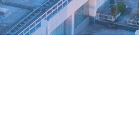
ane
Biuro klient
Tel
:
+48 58 688 87 
dresowe
:
e-mail
:
biuro@nm
d.pl
M-
D
Sp
.
z o
.
o
.
Sp
.
k
.
dres
:
ul
.
Janowska 6
Godziny pracy
:
–
017 Gdynia
08:00
–
16:00 (Pn
–
P
IP
:
9581661356